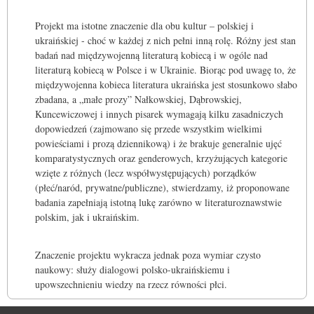
Projekt ma istotne znaczenie dla obu kultur – polskiej i
ukraińskiej - choć w każdej z nich pełni inną rolę. Różny jest stan
badań nad międzywojenną literaturą kobiecą i w ogóle nad
literaturą kobiecą w Polsce i w Ukrainie. Biorąc pod uwagę to, że
międzywojenna kobieca literatura ukraińska jest stosunkowo słabo
zbadana, a „małe prozy” Nałkowskiej, Dąbrowskiej,
Kuncewiczowej i innych pisarek wymagają kilku zasadniczych
dopowiedzeń (zajmowano się przede wszystkim wielkimi
powieściami i prozą dziennikową) i że brakuje generalnie ujęć
komparatystycznych oraz genderowych, krzyżujących kategorie
wzięte z różnych (lecz współwystępujących) porządków
(płeć/naród, prywatne/publiczne), stwierdzamy, iż proponowane
badania zapełniają istotną lukę zarówno w literaturoznawstwie
polskim, jak i ukraińskim.
Znaczenie projektu wykracza jednak poza wymiar czysto
naukowy: służy dialogowi polsko-ukraińskiemu i
upowszechnieniu wiedzy na rzecz równości płci.