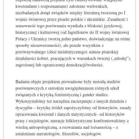
kwerendami i rozpoznaniami) założenie wielorakich,
niezbadanych dotąd związków między literaturą tworzoną po I
wojnie światowej przez pisarki polskie i ukraińskie. Zasadność i
sensowność tego porównania wynikała z bliskości językowej,
historycznej i kulturowej (od Jagiellonów do II wojny światowej
Polacy i Ukraińcy tworzą jedno państwo, doświadczając na różne
sposoby niesuwerenności), ale przede wszystkim z
porównywalnego (choć nieidentycznego) statusu pisarskiej
działalności kobiet, pracujących w warunkach świeżej („młodej”),
zagrożonej lub ograniczonej demokracji/wolności.
Badania objęte projektem prowadzone były metodą studiów
porównawczych z szerokim uwzględnieniem różnych szkół
związanych z krytyką feministyczną i gender studies.
Wykorzystaliśmy też narzędzia zaczerpnięte z innych dziedzin i
dyscyplin – krytykę źródeł zapożyczyliśmy od historyków, zasady
opracowania kwerend i danych statystycznych– od historyków
prasy i socjologów, narracje folklorystyczne konfrontowaliśmy z
wiedzą antropologiczną, a rozważania nad tożsamością – z
ustaleniami narratologów, filozofów, socjologów.