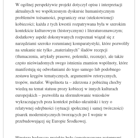
W ogólnej perspektywie projekt dotyczył opisu i interpretacji
aktualnych we współczesnym dyskursie humanistycznym
problemów tożsamości, pograniczy oraz (utekstowionej)
kobiecości; każda z tych kwestii rozpatrywana była w szerokim
kontekście kulturowym (historycznym) i literaturoznawczym;
dodatkowy aspekt dokonywanych rozpoznań wiązał się z
narzędziami szeroko rozumianej komparatystyki, które pozwoliły
na szukanie nie tylko „materialnych” śladów recepcji
(tłumaczenia, artykuły prasowe, polemiki, recenzje), ale także
często nieświadomych swego istnienia znamion wspólnoty, które
manifestują się odwołaniami do tego samego lub podobnego
zestawu kręgów tematycznych, argumentów retorycznych,
tropów, metafor. Wspólnota ta – zderzona z pobieżną choćby
wiedzą na temat statusu prozy kobiecej w innych kulturach
europejskich – pozwoliła na sformułowanie wniosków
wykraczających poza kontekst polsko-ukraiński i tezy o
relatywnej odrębności (sytuacji społecznej i samej twórczości)
pisarek modernistycznych tworzących po I wojnie w
przebudowującej się Europie Środkowej.
Hipotezą badawczą projektu było (umotywowane wstępnymi