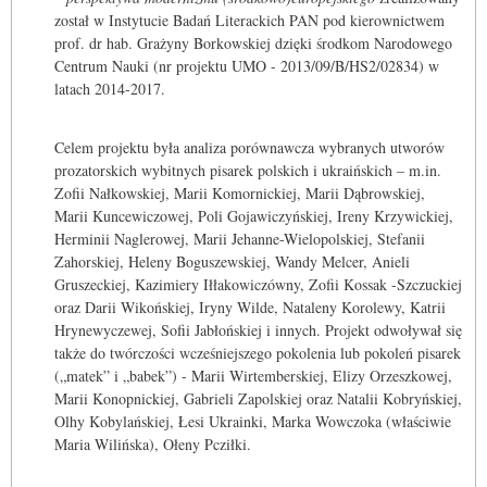
został w Instytucie Badań Literackich PAN pod kierownictwem
prof. dr hab. Grażyny Borkowskiej dzięki środkom Narodowego
Centrum Nauki (nr projektu UMO - 2013/09/B/HS2/02834) w
latach 2014-2017.
Celem projektu była analiza porównawcza wybranych utworów
prozatorskich wybitnych pisarek polskich i ukraińskich – m.in.
Zofii Nałkowskiej, Marii Komornickiej, Marii Dąbrowskiej,
Marii Kuncewiczowej, Poli Gojawiczyńskiej, Ireny Krzywickiej,
Herminii Naglerowej, Marii Jehanne-Wielopolskiej, Stefanii
Zahorskiej, Heleny Boguszewskiej, Wandy Melcer, Anieli
Gruszeckiej, Kazimiery Iłłakowiczówny, Zofii Kossak -Szczuckiej
oraz Darii Wikońskiej, Iryny Wilde, Nataleny Korolewy, Katrii
Hrynewyczewej, Sofii Jabłońskiej i innych. Projekt odwoływał się
także do twórczości wcześniejszego pokolenia lub pokoleń pisarek
(„matek” i „babek”) - Marii Wirtemberskiej, Elizy Orzeszkowej,
Marii Konopnickiej, Gabrieli Zapolskiej oraz Natalii Kobryńskiej,
Olhy Kobylańskiej, Łesi Ukrainki, Marka Wowczoka (właściwie
Maria Wilińska), Ołeny Pcziłki.